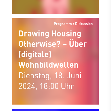
München
Programm • Diskussion
Drawing Housing
Otherwise? – Über
(digitale)
Wohnbildwelten
Dienstag, 18. Juni
2024, 18:00 Uhr