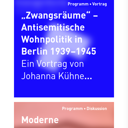
Programm • Vortrag
„Zwangsräume“ –
Antisemitische
Wohnpolitik in
Berlin 1939–1945
Ein Vortrag von
Johanna Kühne
(Berlin)
Programm • Diskussion
Moderne