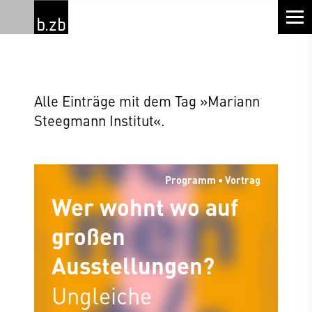
Alle Einträge mit dem Tag »Mariann
Steegmann Institut«.
Programm • Vortrag
Wer wohnt wo auf
großen
Ausstellungen?
Ungleiche