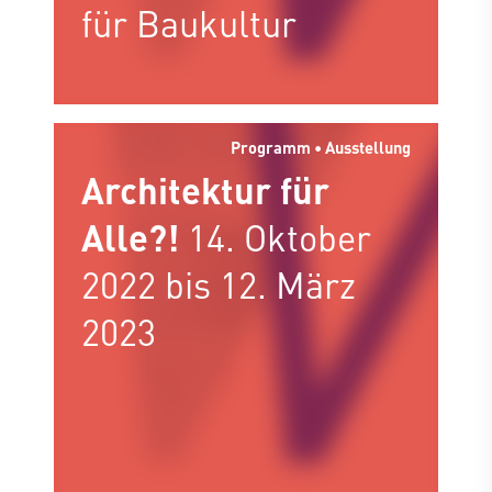
für Baukultur
Programm • Ausstellung
Architektur für
Alle?!
14. Oktober
2022 bis 12. März
2023