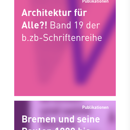
Publikationen
Architektur für
Alle?!
Band 19 der
b.zb-Schriftenreihe
Publikationen
Bremen und seine