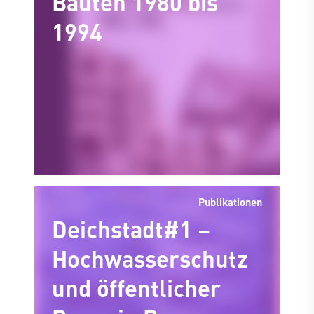
Bauten 1980 bis
1994
Publikationen
Deichstadt#1 –
Hochwasserschutz
und öffentlicher