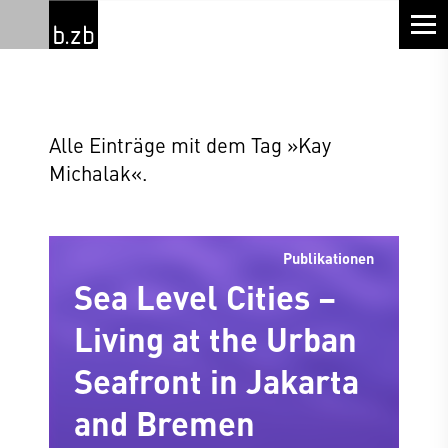
Alle Einträge mit dem Tag »Kay
Michalak«.
Publikationen
Sea Level Cities –
Living at the Urban
Seafront in Jakarta
and Bremen