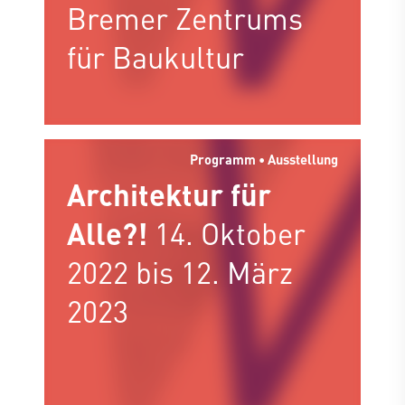
Bremer Zentrums
für Baukultur
Programm • Ausstellung
Architektur für
Alle?!
14. Oktober
2022 bis 12. März
2023