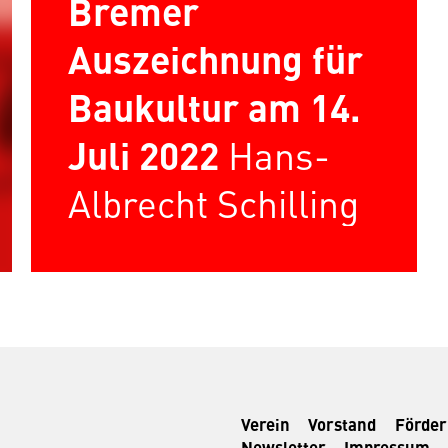
Bremer
Auszeichnung für
Baukultur am 14.
Juli 2022
Hans-
Albrecht Schilling
Verein
Vorstand
Förde
Newsletter
Impressum