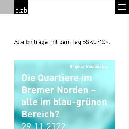
Alle Einträge mit dem Tag »SKUMS«.
Bremer Stadtdialog
Die Quartiere im
Bremer Norden –
alle im blau-grünen
Bereich?
29.11.2022