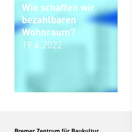
Wie schaffen wir
bezahlbaren
Wohnraum?
19.4.2022
Bremer Zentrum für Baukultur