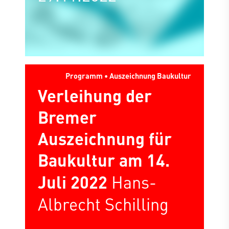
Programm • Auszeichnung Baukultur
Verleihung der
Bremer
Auszeichnung für
Baukultur am 14.
Juli 2022
Hans-
Albrecht Schilling