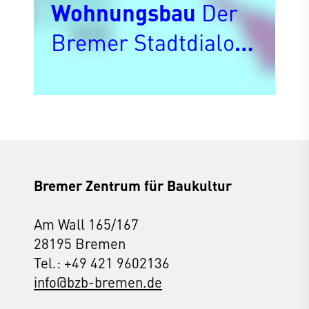
Wohnungsbau
Der
Bremer Stadtdialog
am Dienstag, den
24. Februar 2026
stellte die
Wettbewerbsergebni
sse vor und
Bremer Zentrum für Baukultur
diskutierte aktuelle
Am Wall 165/167
Herausforderungen
28195 Bremen
Tel.: +49 421 9602136
an den
info@bzb-bremen.de
Wohnungsbau