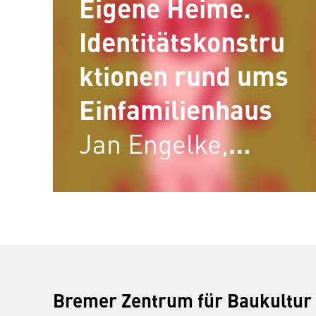
Eigene Heime.
Identitätskonstru
ktionen rund ums
Einfamilienhaus
Jan Engelke,
München
Bremer Zentrum für Baukultur