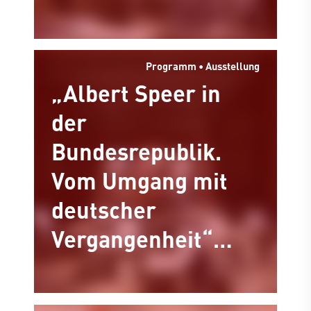
Philipp Oswalt,
Architekt und
Programm • Ausstellung
Publizist
„Albert Speer in
der
Bundesrepublik.
Vom Umgang mit
deutscher
Vergangenheit“
Ausstellung im
Hafenmuseum