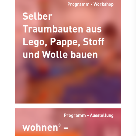
Bremen 01. März bis
Programm • Workshop
Selber
04. Mai 2025
Traumbauten aus
Lego, Pappe, Stoff
und Wolle bauen
Programm • Ausstellung
wohnen³ –