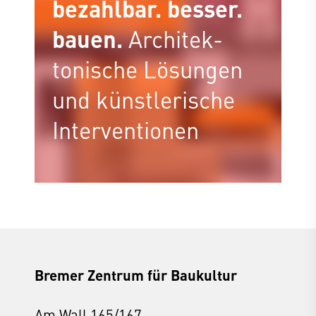
bezahlbar. besser.
bauen.
Architek­
tonische Lösungen
und künstlerische
Interventionen
Bremer Zentrum für Baukultur
Am Wall 165/167