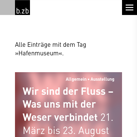
Alle Einträge mit dem Tag
»Hafenmuseum«.
Allgemein • Ausstellung
Wir sind der Fluss –
Was uns mit der
Weser verbindet
21.
März bis 23. August