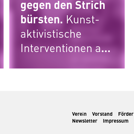
gegen den Strich
bürsten.
Kunst-
aktivistische
Interventionen an
denkmalpolitische
n Konfliktlinien
Verein
Vorstand
Förde
Newsletter
Impressum