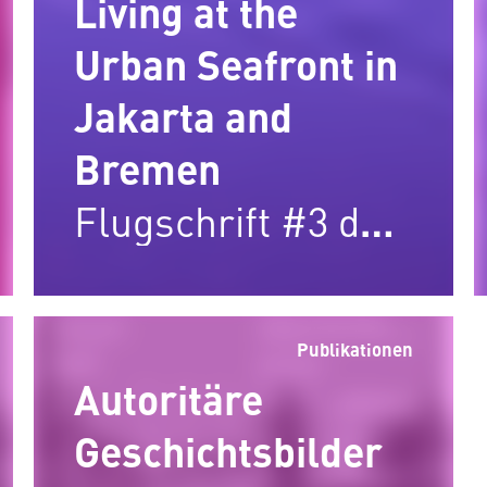
Living at the
Urban Seafront in
Jakarta and
Bremen
Flugschrift #3 des
Bremer Zentrums
für Baukultur
Publikationen
Autoritäre
Geschichtsbilder