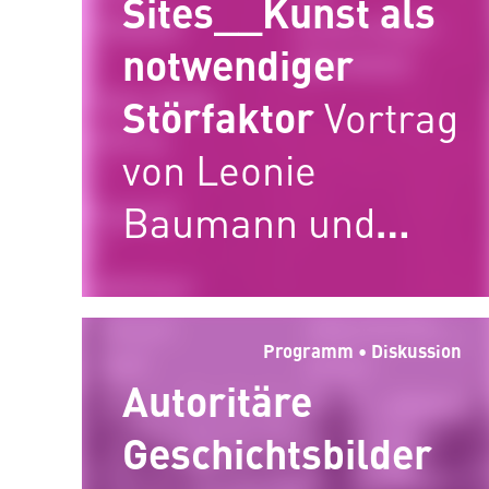
Sites__Kunst als
notwendiger
Störfaktor
Vortrag
von Leonie
Baumann und
Präsentation der
b.zb-flugschrift #4
Programm • Diskussion
Autoritäre
Geschichtsbilder