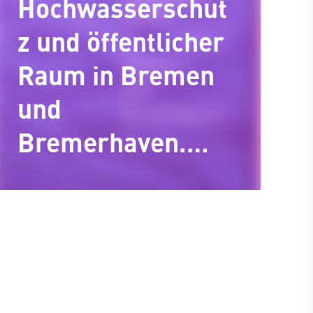
Hochwasserschut
z und öffentlicher
Raum in Bremen
und
Bremerhaven.
Flugschrift#2 des
Bremer Zentrums
für Baukultur