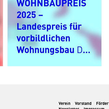
WOHNBAUPREIS
2025 –
Landespreis für
vorbildlichen
Wohnungsbau
Der
Bremer
Stadtdialog am
Dienstag, den 24.
Februar 2026
Verein
Vorstand
Förde
stellte die
Newsletter
Impressum