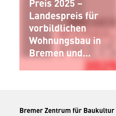
Preis 2025 –
Landespreis für
vorbildlichen
Wohnungsbau in
Bremen und
Bremerhaven
Die
Wettbewerbserge
bnisse werden in
einer Ausstellung
Bremer Zentrum für Baukultur
im Bremer