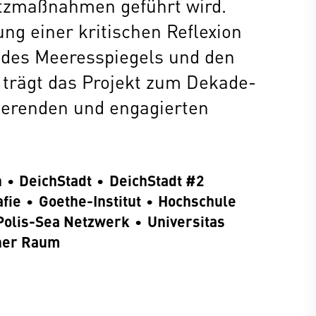
zmaßnahmen geführt wird.
ng einer kritischen Reflexion
 des Meeresspiegels und den
 trägt das Projekt zum Dekade-
rierenden und engagierten
n
DeichStadt
DeichStadt #2
afie
Goethe-Institut
Hochschule
Polis-Sea Netzwerk
Universitas
cher Raum