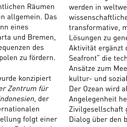
entlichen Räumen
werden in weltwe
n allgemein. Das
wissenschaftlich
ginn eines
transformative, 
arta und Bremen,
Lösungen zu gene
equenzen des
Aktivität ergänzt
olen zu fördern.
Seafront“ die te
Ansätze zum Mee
wurde konzipiert
kultur- und sozia
r Zentrum für
Der Ozean wird al
Indonesien
, der
Angelegenheit he
rnationalen
Zivilgesellschaft 
ellung folgt einer
Dialog über den 