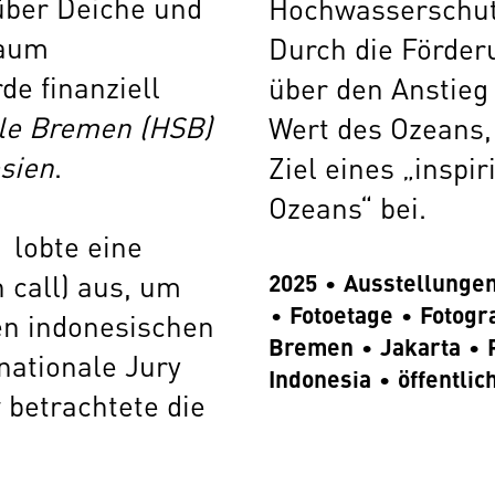
über Deiche und
Hochwasserschut
Raum
Durch die Förderu
de finanziell
über den Anstieg
le Bremen (HSB)
Wert des Ozeans,
esien
.
Ziel eines „inspi
Ozeans“ bei.
, lobte eine
 call) aus, um
2025
Ausstellunge
Fotoetage
Fotogr
en indonesischen
Bremen
Jakarta
nationale Jury
Indonesia
öffentli
w
betrachtete die