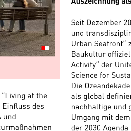
Auszeichnung als
Seit Dezember 202
und transdisziplin
Urban Seafront“ 
Baukultur offizi
Activity“ der Uni
Science for Sust
Die Ozeandekade 
“Living at the
als global definie
 Einfluss des
nachhaltige und 
s und
Umgang mit dem 
ekturmaßnahmen
der 2030 Agenda 