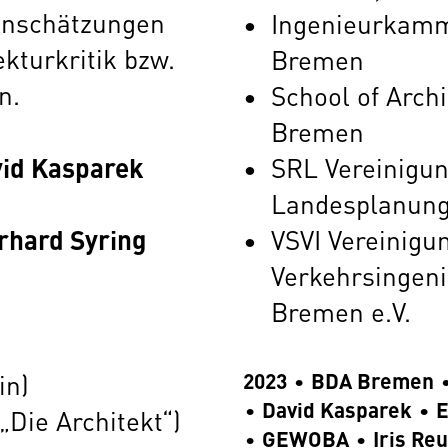
inschätzungen
Ingenieurkamm
kturkritik bzw.
Bremen
n.
School of Arch
Bremen
id Kasparek
SRL Vereinigun
Landesplanun
rhard Syring
VSVI Vereinigu
Verkehrsingeni
Bremen e.V.
2023
BDA Bremen
in)
David Kasparek
E
„Die Architekt“)
GEWOBA
Iris Re