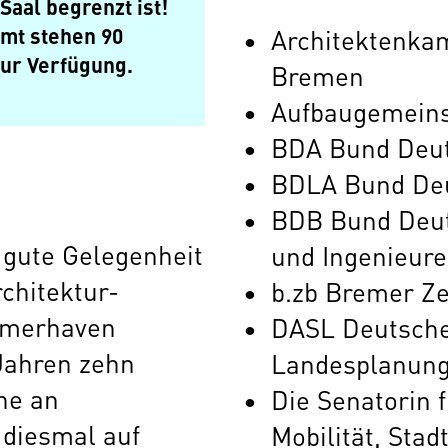
Saal begrenzt ist!
mt stehen 90
Architektenka
zur Verfügung.
Bremen
Aufbaugemeins
BDA Bund Deut
BDLA Bund Deu
BDB Bund Deut
e gute Gelegenheit
und Ingenieure 
chitektur-
b.zb Bremer Ze
emerhaven
DASL Deutsche
Jahren zehn
Landesplanun
he an
Die Senatorin 
 diesmal auf
Mobilität, Sta