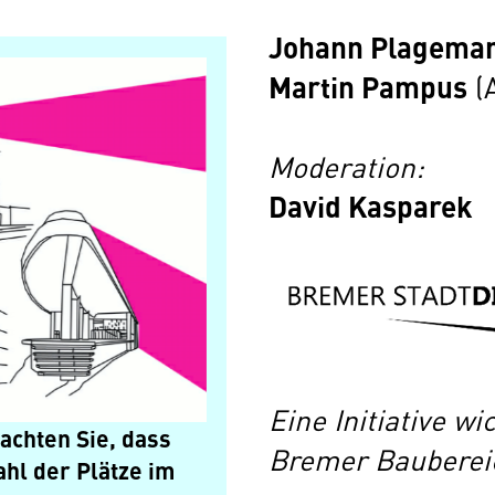
Johann Plagema
Martin Pampus
(A
Moderation:
David Kasparek
Eine Initiative w
eachten Sie, dass
Bremer Baubereic
ahl der Plätze im